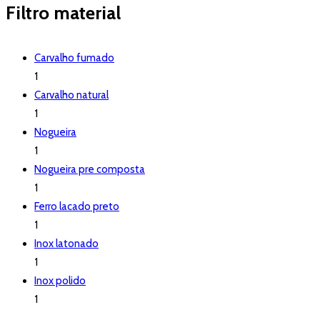
Filtro material
Carvalho fumado
1
Carvalho natural
1
Nogueira
1
Nogueira pre composta
1
Ferro lacado preto
1
Inox latonado
1
Inox polido
1